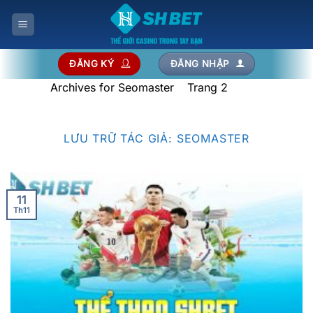
Bỏ
qua
nội
dung
ĐĂNG KÝ
ĐĂNG NHẬP
Home
»
Archives for Seomaster
»
Trang 2
LƯU TRỮ TÁC GIẢ:
SEOMASTER
11
Th11