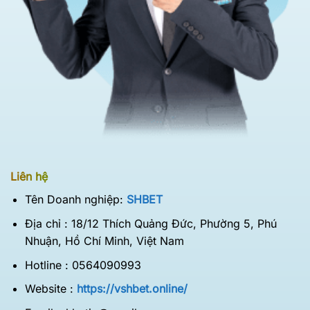
Liên hệ
Tên Doanh nghiệp:
SHBET
Địa chỉ : 18/12 Thích Quảng Đức, Phường 5, Phú
Nhuận, Hồ Chí Minh, Việt Nam
Hotline : 0564090993
Website :
https://vshbet.online/