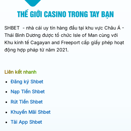
SHBET - nhà cái uy tín hàng đầu tại khu vực Châu Á -
Thái Bình Dương được tổ chức Isle of Man cùng với
Khu kinh tế Cagayan and Freeport cấp giấy phép hoạt
động hợp pháp từ năm 2021.
Liên kết nhanh
Đăng ký Shbet
Nạp Tiền Shbet
Rút Tiền Shbet
Khuyến Mãi Shbet
Tải App Shbet