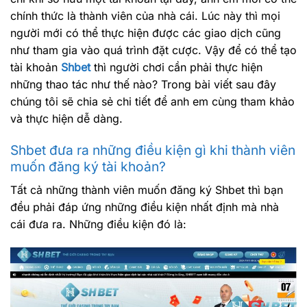
chính thức là thành viên của nhà cái. Lúc này thì mọi
người mới có thể thực hiện được các giao dịch cũng
như tham gia vào quá trình đặt cược. Vậy để có thể tạo
tài khoản
Shbet
thì người chơi cần phải thực hiện
những thao tác như thế nào? Trong bài viết sau đây
chúng tôi sẽ chia sẻ chi tiết để anh em cùng tham khảo
và thực hiện dễ dàng.
Shbet đưa ra những điều kiện gì khi thành viên
muốn đăng ký tài khoản?
Tất cả những thành viên muốn đăng ký Shbet thì bạn
đều phải đáp ứng những điều kiện nhất định mà nhà
cái đưa ra. Những điều kiện đó là: