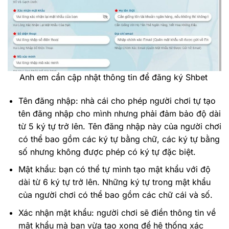
Anh em cần cập nhật thông tin để đăng ký Shbet
Tên đăng nhập: nhà cái cho phép người chơi tự tạo
tên đăng nhập cho mình nhưng phải đảm bảo độ dài
từ 5 ký tự trở lên. Tên đăng nhập này của người chơi
có thể bao gồm các ký tự bằng chữ, các ký tự bằng
số nhưng không được phép có ký tự đặc biệt.
Mật khẩu: bạn có thể tự mình tạo mật khẩu với độ
dài từ 6 ký tự trở lên. Những ký tự trong mật khẩu
của người chơi có thể bao gồm các chữ cái và số.
Xác nhận mật khẩu: người chơi sẽ điền thông tin về
mật khẩu mà bạn vừa tạo xong để hệ thống xác