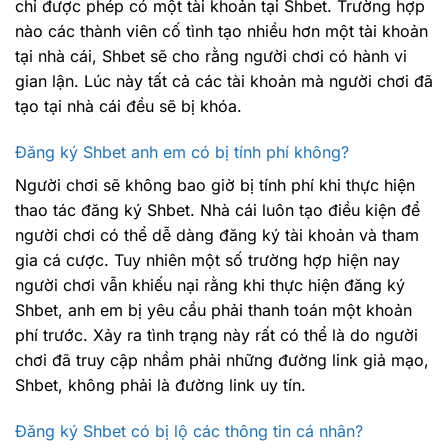
chỉ được phép có một tài khoản tại Shbet. Trường hợp
nào các thành viên cố tình tạo nhiều hơn một tài khoản
tại nhà cái, Shbet sẽ cho rằng người chơi có hành vi
gian lận. Lúc này tất cả các tài khoản mà người chơi đã
tạo tại nhà cái đều sẽ bị khóa.
Đăng ký Shbet anh em có bị tính phí không?
Người chơi sẽ không bao giờ bị tính phí khi thực hiện
thao tác đăng ký Shbet. Nhà cái luôn tạo điều kiện để
người chơi có thể dễ dàng đăng ký tài khoản và tham
gia cá cược. Tuy nhiên một số trường hợp hiện nay
người chơi vẫn khiếu nại rằng khi thực hiện đăng ký
Shbet, anh em bị yêu cầu phải thanh toán một khoản
phí trước. Xảy ra tình trạng này rất có thể là do người
chơi đã truy cập nhầm phải những đường link giả mạo,
Shbet, không phải là đường link uy tín.
Đăng ký Shbet có bị lộ các thông tin cá nhân?