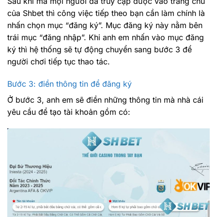
Sau khi mà mọi người đã truy cập được vào trang chủ
của Shbet thì công việc tiếp theo bạn cần làm chính là
nhấn chọn mục “đăng ký”. Mục đăng ký này nằm bên
trái mục “đăng nhập”. Khi anh em nhấn vào mục đăng
ký thì hệ thống sẽ tự động chuyển sang bước 3 để
người chơi tiếp tục thao tác.
Bước 3: điền thông tin để đăng ký
Ở bước 3, anh em sẽ điền những thông tin mà nhà cái
yêu cầu để tạo tài khoản gồm có: