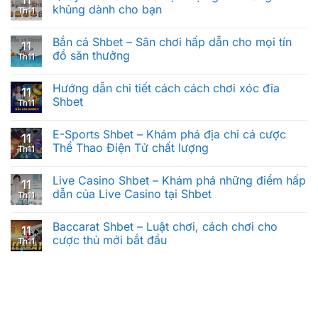
11
khủng dành cho bạn
Th11
Bắn cá Shbet – Sân chơi hấp dẫn cho mọi tín
11
đồ săn thưởng
Th11
Hướng dẫn chi tiết cách cách chơi xóc đĩa
11
Shbet
Th11
E-Sports Shbet – Khám phá địa chỉ cá cược
11
Thể Thao Điện Tử chất lượng
Th11
Live Casino Shbet – Khám phá những điểm hấp
11
dẫn của Live Casino tại Shbet
Th11
Baccarat Shbet – Luật chơi, cách chơi cho
11
cược thủ mới bắt đầu
Th11