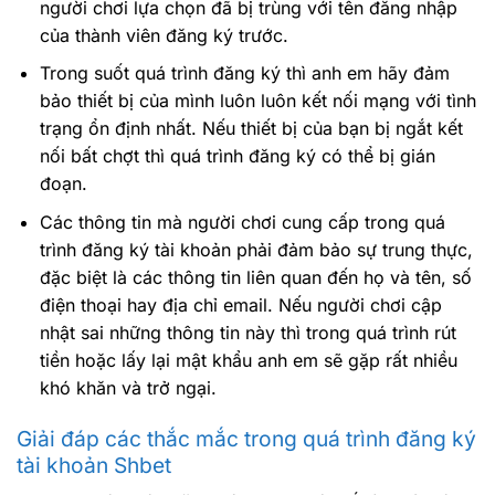
người chơi lựa chọn đã bị trùng với tên đăng nhập
của thành viên đăng ký trước.
Trong suốt quá trình đăng ký thì anh em hãy đảm
bảo thiết bị của mình luôn luôn kết nối mạng với tình
trạng ổn định nhất. Nếu thiết bị của bạn bị ngắt kết
nối bất chợt thì quá trình đăng ký có thể bị gián
đoạn.
Các thông tin mà người chơi cung cấp trong quá
trình đăng ký tài khoản phải đảm bảo sự trung thực,
đặc biệt là các thông tin liên quan đến họ và tên, số
điện thoại hay địa chỉ email. Nếu người chơi cập
nhật sai những thông tin này thì trong quá trình rút
tiền hoặc lấy lại mật khẩu anh em sẽ gặp rất nhiều
khó khăn và trở ngại.
Giải đáp các thắc mắc trong quá trình đăng ký
tài khoản Shbet