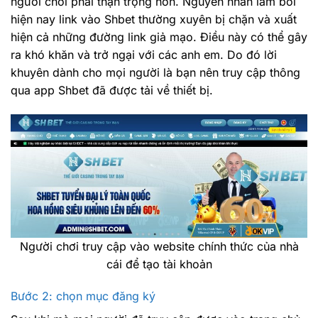
người chơi phải thận trọng hơn. Nguyên nhân làm bởi
hiện nay link vào Shbet thường xuyên bị chặn và xuất
hiện cả những đường link giả mạo. Điều này có thể gây
ra khó khăn và trở ngại với các anh em. Do đó lời
khuyên dành cho mọi người là bạn nên truy cập thông
qua app Shbet đã được tải về thiết bị.
Người chơi truy cập vào website chính thức của nhà
cái để tạo tài khoản
Bước 2: chọn mục đăng ký