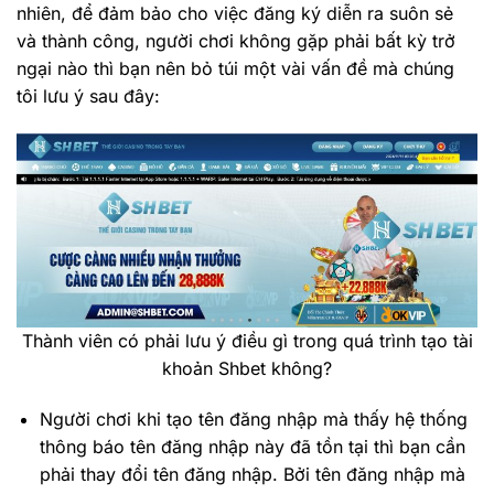
nhiên, để đảm bảo cho việc đăng ký diễn ra suôn sẻ
và thành công, người chơi không gặp phải bất kỳ trở
ngại nào thì bạn nên bỏ túi một vài vấn đề mà chúng
tôi lưu ý sau đây:
Thành viên có phải lưu ý điều gì trong quá trình tạo tài
khoản Shbet không?
Người chơi khi tạo tên đăng nhập mà thấy hệ thống
thông báo tên đăng nhập này đã tồn tại thì bạn cần
phải thay đổi tên đăng nhập. Bởi tên đăng nhập mà